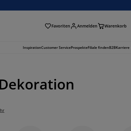
Favoriten
Anmelden
Warenkorb
n
Inspiration
Customer Service
Prospekte
Filiale finden
B2B
Karriere
e Dekoration
hr