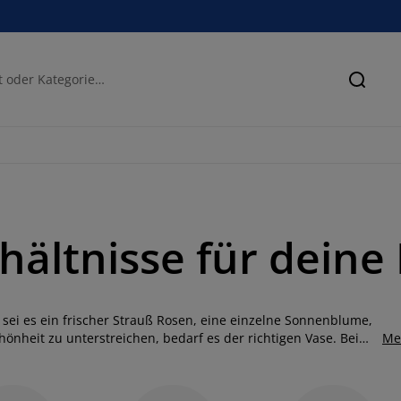
Suche
ehältnisse für dein
ei es ein frischer Strauß Rosen, eine einzelne Sonnenblume,
nheit zu unterstreichen, bedarf es der richtigen Vase. Bei
Me
 als einfache Behälter dienen, sondern auch präsentieren,
nsere Vasen und wie sie deinem Zuhause Eleganz und Stil