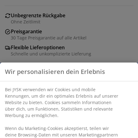
Unbegrenzte Rückgabe
Ohne Zeitlimit
Preisgarantie
30 Tage Preisgarantie auf alle Artikel
Flexible Lieferoptionen
Schnelle und unkomplizierte Lieferung
Artikelnummer: 1763600
Spezifikationen
Bewertungen