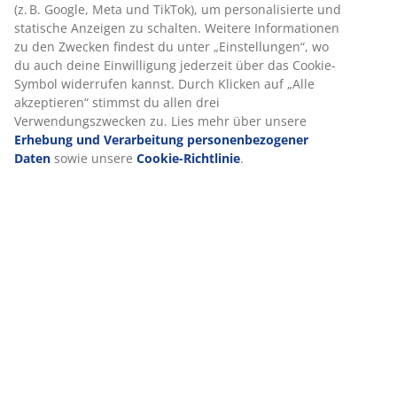
(
11
)
Lieferung
Wir personalisieren dein Erlebnis
Bei JYSK verwenden wir Cookies und mobile Kennungen, um dir
optimales Erlebnis auf unserer Website zu bieten. Cookies sam
Informationen über dich, um Funktionen, Statistiken und releva
Werbung zu ermöglichen.
Wenn du Marketing-Cookies akzeptierst, teilen wir deine Browsi
Daten mit unseren Marketingpartnern (z. B. Google, Meta und Ti
um personalisierte und statische Anzeigen zu schalten. Weitere
Informationen zu den Zwecken findest du unter „Einstellungen“
du auch deine Einwilligung jederzeit über das Cookie-Symbol
widerrufen kannst. Durch Klicken auf „Alle akzeptieren“ stimms
allen drei Verwendungszwecken zu. Lies mehr über unsere
Erh
und Verarbeitung personenbezogener Daten
sowie unsere
Coo