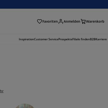
Favoriten
Anmelden
Warenkorb
n
Inspiration
Customer Service
Prospekte
Filiale finden
B2B
Karriere
hr