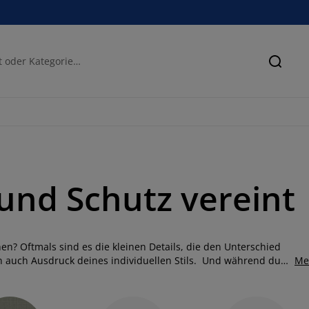
Suche
 und Schutz vereint
en? Oftmals sind es die kleinen Details, die den Unterschied
n auch Ausdruck deines individuellen Stils. Und während du
Me
hmack passt, bedenke, dass Veränderung stets eine
einfache Anpassung einen Raum komplett verwandeln kann. Bei
töbern!