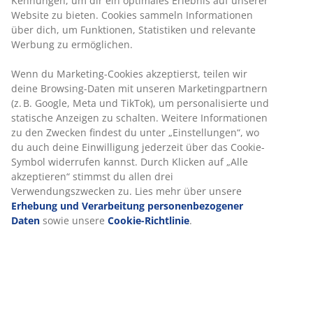
3-Sitzer-Sofa aus Stoff. Das Sofa lässt sich leicht in ein
Bett umwandeln. Sitzpolster mit Bonellfedern und
Schaumstoffpolsterung. Rückenpolster aus
Schaumstoff. Mit Stauraum. Kann spiegelverkehrt
aufgebaut werden. Liegefläche 145x195 cm. B243 x H86
x T86/156 cm
Artikelnummer: 3690380
Aufbauanleitung
Spezifikationen
Bewertungen
(
1109
)