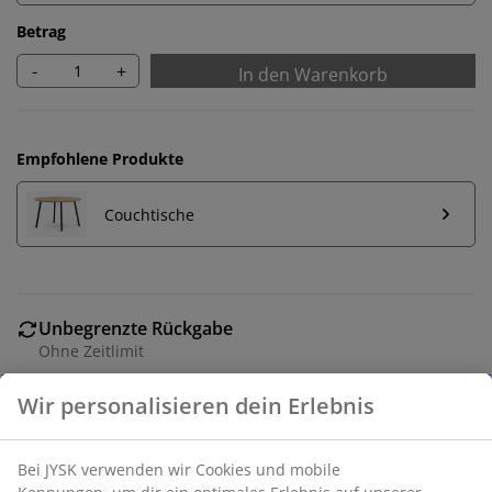
Betrag
-
+
In den Warenkorb
Empfohlene Produkte
Couchtische
Unbegrenzte Rückgabe
Ohne Zeitlimit
Preisgarantie
30 Tage Preisgarantie auf alle Artikel
Flexible Lieferoptionen
Schnelle und unkomplizierte Lieferung