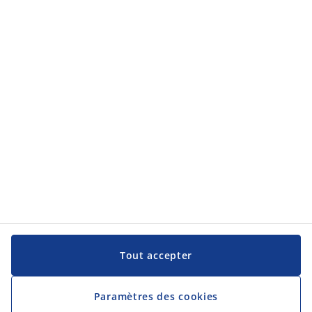
Aide et assistance
Aide et assistance
JYSK
JYSK
Siège Social
Suivre JYSK
Langue