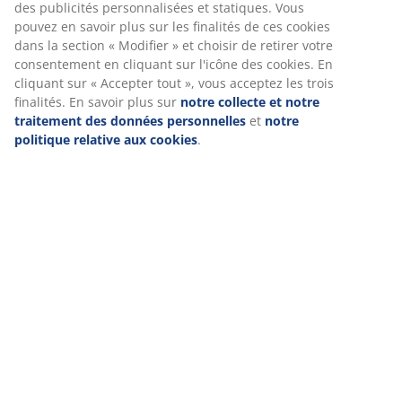
Avis
(
20
)
Nous personnalisons votre expérience
Livraison
Chez JYSK, nous utilisons des cookies et des identifiants mobile
vous garantir une bonne expérience lorsque vous visitez notre s
Les cookies collectent des informations vous concernant afin de 
le bon fonctionnement du site, de générer des statistiques et d
proposer des publicités pertinentes. Lorsque vous acceptez les 
marketing, nous partageons vos données de navigation avec no
partenaires marketing (par exemple Google, Meta et TikTok) afin
proposer des publicités personnalisées et statiques. Vous pouv
savoir plus sur les finalités de ces cookies dans la section « Modi
choisir de retirer votre consentement en cliquant sur l'icône des
En cliquant sur « Accepter tout », vous acceptez les trois finalité
savoir plus sur
notre collecte et notre traitement des données
personnelles
et
notre politique relative aux cookies
.