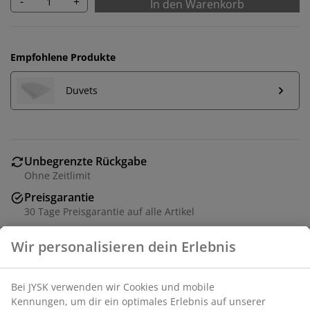
-
+
In den Warenkorb
Empfohlene Produkte
Duvets
Unbegrenzte Rückgabe
Ohne Zeitlimit
Preisgarantie
30 Tage Preisgarantie auf alle Artikel
Flexible Lieferoptionen
Schnelle und unkomplizierte Lieferung
Synthetikkissen 65x100 cm mit weicher, leichter Füllung