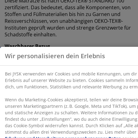
Diese Matratze ist nach OEKO-TEX® STANDARD 100
zertifiziert. Das bedeutet, dass alle Komponenten, von
Stoffen und Füllmaterialien bis hin zu Garnen und
Reissverschlüssen, von unabhängigen OEKO-TEX®-
Instituten geprüft wurden und strenge Grenzwerte für
Schadstoffe einhalten.
Waschbarer Bezug
Die Matratze verfügt über einen Reissverschlussbezug,
der sich leicht abnehmen und bei 40°C in der
Waschmaschine waschen lässt, um sie frisch und
sauber zu halten.
Wendbar
Du kannst die Matratze wenden und von Kopf- zu
Fussende drehen. Dadurch wird eine übermässige
Beanspruchung derselben Bereiche vermieden und die
Lebensdauer der Matratze verlängert.
DREAMZONE®
DREAMZONE® hat sich der Verbesserung deines