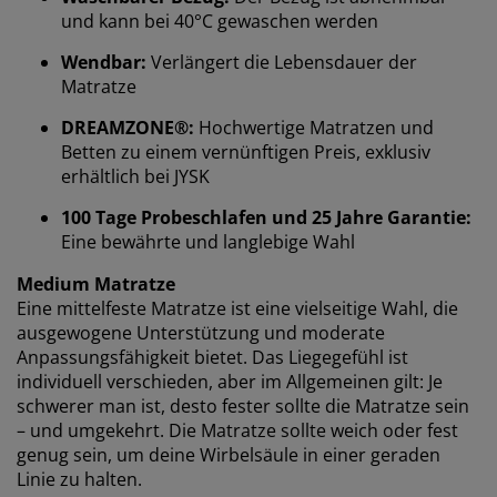
und kann bei 40°C gewaschen werden
Wendbar:
Verlängert die Lebensdauer der
Matratze
DREAMZONE®:
Hochwertige Matratzen und
Betten zu einem vernünftigen Preis, exklusiv
erhältlich bei JYSK
Wir personalisieren dein Erlebnis
100 Tage Probeschlafen und 25 Jahre Garantie:
Eine bewährte und langlebige Wahl
Bei JYSK verwenden wir Cookies und mobile
Kennungen, um dir ein optimales Erlebnis auf unserer
Medium Matratze
Website zu bieten. Cookies sammeln Informationen
Eine mittelfeste Matratze ist eine vielseitige Wahl, die
über dich, um Funktionen, Statistiken und relevante
ausgewogene Unterstützung und moderate
Werbung zu ermöglichen.
Anpassungsfähigkeit bietet. Das Liegegefühl ist
individuell verschieden, aber im Allgemeinen gilt: Je
Wenn du Marketing-Cookies akzeptierst, teilen wir
schwerer man ist, desto fester sollte die Matratze sein
deine Browsing-Daten mit unseren Marketingpartnern
– und umgekehrt. Die Matratze sollte weich oder fest
(z. B. Google, Meta und TikTok), um personalisierte und
genug sein, um deine Wirbelsäule in einer geraden
statische Anzeigen zu schalten. Weitere Informationen
zu den Zwecken findest du unter „Einstellungen“, wo
Linie zu halten.