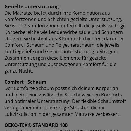
du auch deine Einwilligung jederzeit über das Cookie-
Gezielte Unterstützung
Symbol widerrufen kannst. Durch Klicken auf „Alle
Die Matratze bietet durch ihre Kombination aus
akzeptieren“ stimmst du allen drei
Komfortzonen und Schichten gezielte Unterstützung.
Verwendungszwecken zu. Lies mehr über unsere
Sie ist in 7 Komfortzonen unterteilt, die jeweils wichtige
Erhebung und Verarbeitung personenbezogener
Daten
sowie unsere
Cookie-Richtlinie
.
Körperbereiche wie Lendenwirbelsäule und Schultern
stützen. Sie besteht aus 3 Komfortschichten, darunter
Comfort+ Schaum und Polyetherschaum, die jeweils
zur Liegetiefe und Gesamtunterstützung beitragen.
Zusammen sorgen diese Elemente für gezielte
Unterstützung und ausgewogenen Komfort für die
ganze Nacht.
Comfort+ Schaum
Der Comfort+ Schaum passt sich deinem Körper an
und bietet eine zusätzliche Schicht weichen Komforts
und optimaler Unterstützung. Der flexible Schaumstoff
verfügt über eine offenzellige Struktur, die die
Luftzirkulation in der gesamten Matratze verbessert.
OEKO-TEX® STANDARD 100