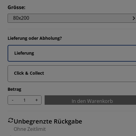
85715%
Grösse
:
7142%
80x200
7142%
7142%
Lieferung oder Abholung?
Lieferung
Click & Collect
Betrag
-
+
In den Warenkorb
Unbegrenzte Rückgabe
Ohne Zeitlimit