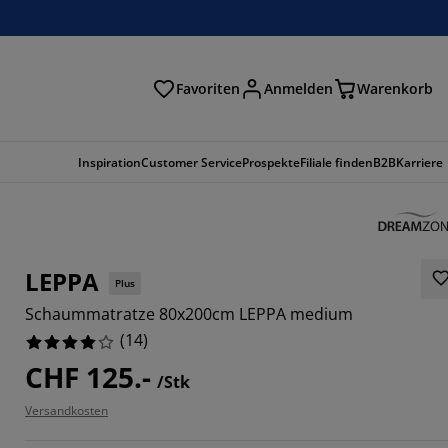
Favoriten
Anmelden
Warenkorb
n
Inspiration
Customer Service
Prospekte
Filiale finden
B2B
Karriere
LEPPA
Plus
Schaummatratze 80x200cm LEPPA medium
(
14
)
CHF 125.-
/Stk
Versandkosten
42854%