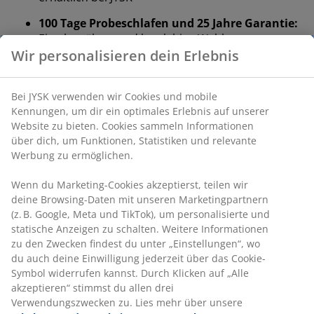
100 Tage Probeschlafen und 25 Jahre Garantie:
Eine bewährte und langlebige Wahl
Wir personalisieren dein Erlebnis
Sehr feste Matratze
Eine sehr feste Matratze bietet sofortige Unterstützung
und minimiert so die ganze Nacht lang ein Einsinken.
Bei JYSK verwenden wir Cookies und mobile
Das Komfortempfinden ist individuell verschieden,
Kennungen, um dir ein optimales Erlebnis auf unserer
aber im Allgemeinen gilt: Je schwerer man ist, desto
Website zu bieten. Cookies sammeln Informationen
über dich, um Funktionen, Statistiken und relevante
fester sollte die Matratze sein – und umgekehrt. Die
Werbung zu ermöglichen.
Matratze sollte weich oder fest genug sein, um deine
Wirbelsäule in einer geraden Linie zu halten.
Wenn du Marketing-Cookies akzeptierst, teilen wir
Gezielte Unterstützung
deine Browsing-Daten mit unseren Marketingpartnern
Die Matratze bietet durch ihre Kombination aus
(z. B. Google, Meta und TikTok), um personalisierte und
statische Anzeigen zu schalten. Weitere Informationen
Komfortzonen und Schichten gezielte Unterstützung.
zu den Zwecken findest du unter „Einstellungen“, wo
Sie ist in 7 Komfortzonen unterteilt, die jeweils wichtige
du auch deine Einwilligung jederzeit über das Cookie-
Körperbereiche wie Lendenwirbelsäule und Schultern
Symbol widerrufen kannst. Durch Klicken auf „Alle
stützen. Sie besteht aus 3 Komfortschichten, darunter
akzeptieren“ stimmst du allen drei
Gelschaum und Polyetherschaum, die jeweils zur
Verwendungszwecken zu. Lies mehr über unsere
Liegetiefe und Gesamtunterstützung beitragen.