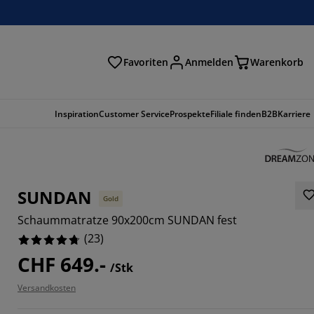
Favoriten
Anmelden
Warenkorb
n
Inspiration
Customer Service
Prospekte
Filiale finden
B2B
Karriere
SUNDAN
Gold
Schaummatratze 90x200cm SUNDAN fest
(
23
)
CHF 649.-
/Stk
Versandkosten
3044%