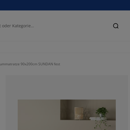
Suche
ummatratze 90x200cm SUNDAN fest
86.9565217391