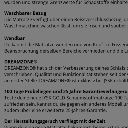
wurden und strenge Grenzwerte für Schadstoffe einhalte
Waschbarer Bezug
Die Matratze verfügt über einen Reissverschlussbezug, de
Waschmaschine waschen lässt, um sie frisch und sauber 
Wendbar
Du kannst die Matratze wenden und von Kopf- zu Fussen
Beanspruchung derselben Bereiche vermieden und die Le
DREAMZONE®
DREAMZONE® hat sich der Verbesserung deines Schlafs d
verschrieben. Qualität und Funktionalität stehen seit 
an erster Stelle. DREAMZONE® ist exklusiv bei JYSK erhältl
100 Tage Probeliegen und 25 Jahre Garantieverlänger
Teste deine neue JYSK GOLD-Schaumstoffmatratze 100 Tage
zufrieden sein, kannst du sie gegen ein anderes Modell
zudem über eine erweiterte 25-Jahres-Garantie.
Der Herstellungsgeruch verfliegt mit der Zeit
Wenn du eine neue Matratze bekommst, bemerkst du mögli