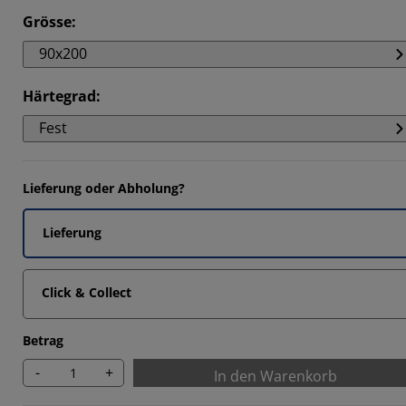
3043%
Grösse
:
90x200
Härtegrad
:
5215%
Fest
Lieferung oder Abholung?
Lieferung
Click & Collect
Betrag
-
+
In den Warenkorb