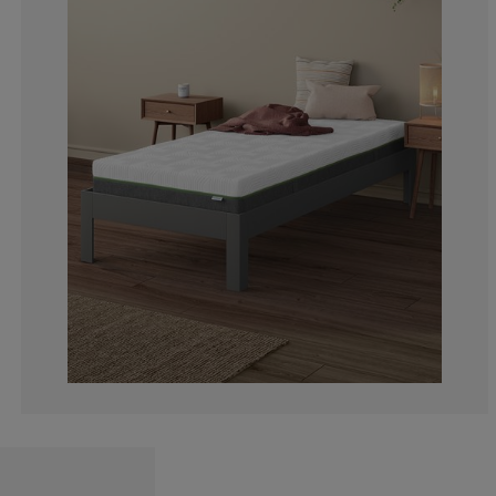
8.69565217391
0%
0%
4.347826086956