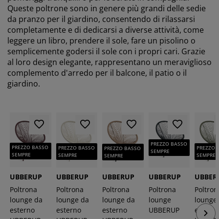
Queste poltrone sono in genere più grandi delle sedie
da pranzo per il giardino, consentendo di rilassarsi
completamente e di dedicarsi a diverse attività, come
leggere un libro, prendere il sole, fare un pisolino o
semplicemente godersi il sole con i propri cari. Grazie
al loro design elegante, rappresentano un meraviglioso
complemento d'arredo per il balcone, il patio o il
giardino.
PREZZO BASSO
PREZZO BASSO
PREZZO BASSO
PREZZO 
PREZZO BASSO
SEMPRE
SEMPRE
SEMPRE
SEMPRE
SEMPRE
UBBERUP
UBBERUP
UBBERUP
UBBERUP
UBBER
Poltrona
Poltrona
Poltrona
Poltrona
Poltron
lounge da
lounge da
lounge da
lounge
lounge
esterno
esterno
esterno
UBBERUP
estern