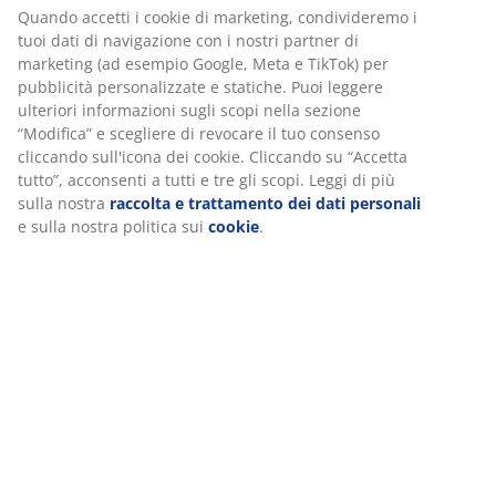
Quando accetti i cookie di marketing, condivideremo i
CHF
CHF
CHF
CHF
tuoi dati di navigazione con i nostri partner di
marketing (ad esempio Google, Meta e TikTok) per
45.-
65.-
75.-
75.-
/pz.
/pz.
/pz.
/pz.
pubblicità personalizzate e statiche. Puoi leggere
Prima era
CHF
Prima era
CHF
Prima era
CHF
Prima era
CHF
ulteriori informazioni sugli scopi nella sezione
89.95 /pz.
119.- /pz.
179.- /pz.
179.- /pz.
“Modifica” e scegliere di revocare il tuo consenso
cliccando sull'icona dei cookie. Cliccando su “Accetta
tutto”, acconsenti a tutti e tre gli scopi. Leggi di più
sulla nostra
raccolta e trattamento dei dati personali
e sulla nostra politica sui
cookie
.
open
open