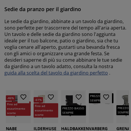
Sedie da pranzo per il giardino
Le sedie da giardino, abbinate a un tavolo da giardino,
sono perfette per trascorrere del tempo all'aria aperta.
Un tavolo e delle sedie da giardino sono l'aggiunta
ideale per il tuo balcone, patio o giardino, sia che tu
voglia cenare all'aperto, gustarti una bevanda fresca
con gli amici o organizzare una grande festa. Se
desideri saperne di più su come abbinare le tue sedie
da giardino a un tavolo adatto, consulta la nostra
guida alla scelta del tavolo da giardino perfetto
.
PREZZO BASSO
-46%
-61%
SEMPRE
Fino ad
Fino ad
PREZZO 
PREZZO BASSO
esaurimento
esaurimento
SEMPRE
SEMPRE
scorte
scorte
NABE
ILDERHUSE
HALDBAKKEN
VARBERG
GRENA