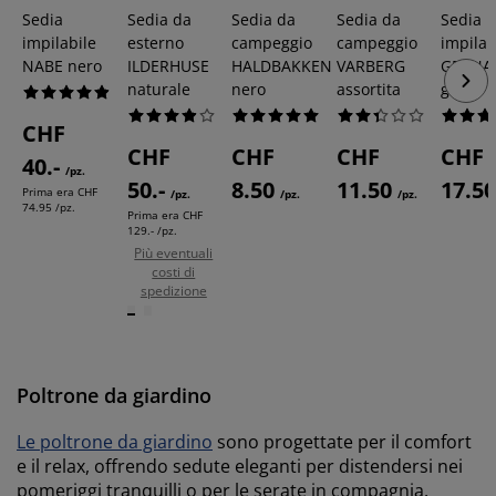
Sedia
Sedia da
Sedia da
Sedia da
Sedia
impilabile
esterno
campeggio
campeggio
impilab
NABE nero
ILDERHUSE
HALDBAKKEN
VARBERG
GRENA
naturale
nero
assortita
grigio
CHF
CHF
CHF
CHF
CHF
40.-
/pz.
50.-
8.50
11.50
17.5
Prima era
CHF
/pz.
/pz.
/pz.
74.95 /pz.
Prima era
CHF
129.- /pz.
Più eventuali
costi di
spedizione
Poltrone da giardino
Le poltrone da giardino
sono progettate per il comfort
e il relax, offrendo sedute eleganti per distendersi nei
pomeriggi tranquilli o per le serate in compagnia.