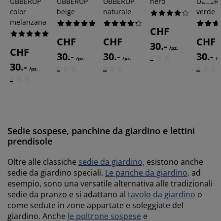
UBBERUP
UBBERUP
UBBERUP
nero
UBBER
color
beige
naturale
verde
melanzana
CHF
CHF
CHF
CHF
30.-
/pz.
CHF
30.-
30.-
30.-
/pz.
/pz.
/p
30.-
/pz.
Sedie sospese, panchine da giardino e lettini
prendisole
Oltre alle classiche
sedie da giardino,
esistono anche
sedie da giardino speciali.
Le panche da giardino,
ad
esempio, sono una versatile alternativa alle tradizionali
sedie da pranzo e si adattano al
tavolo da giardino
o
come sedute in zone appartate e soleggiate del
giardino. Anche
le poltrone sospese
e