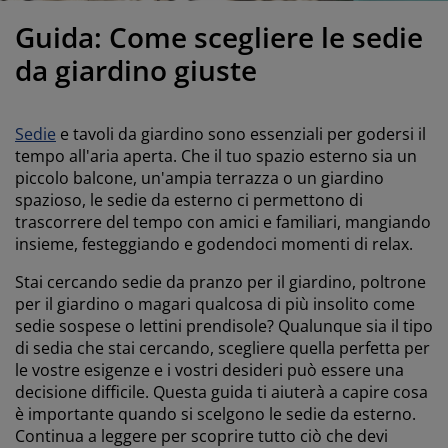
odotti per la cura di mobili
llicola per vetri
uci da esterno
enzuola
rutture letto
lluminazione
Guida: Come scegliere le sedie
ccessori
amping
rmadi
etti con contenitore
ticoli per la casa
da giardino giuste
obili da camera da letto
eti a doghe
amere da letto per bambini
Sedie
e tavoli da giardino sono essenziali per godersi il
aterassi per bambini
avanderia
tempo all'aria aperta. Che il tuo spazio esterno sia un
piccolo balcone, un'ampia terrazza o un giardino
spazioso, le sedie da esterno ci permettono di
etti per bambini
trascorrere del tempo con amici e familiari, mangiando
insieme, festeggiando e godendoci momenti di relax.
Stai cercando sedie da pranzo per il giardino, poltrone
per il giardino o magari qualcosa di più insolito come
sedie sospese o lettini prendisole? Qualunque sia il tipo
di sedia che stai cercando, scegliere quella perfetta per
le vostre esigenze e i vostri desideri può essere una
decisione difficile. Questa guida ti aiuterà a capire cosa
è importante quando si scelgono le sedie da esterno.
Continua a leggere per scoprire tutto ciò che devi