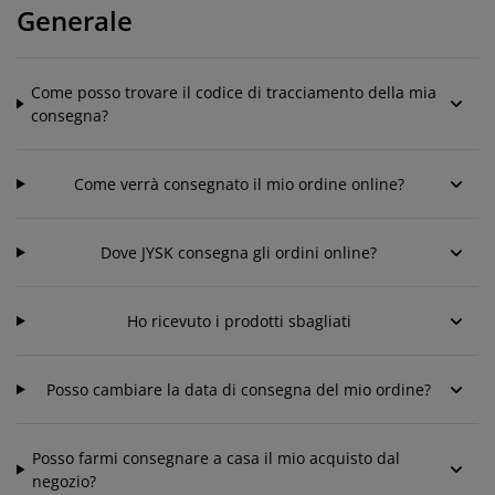
odotti per la cura di mobili
llicola per vetri
uci da esterno
enzuola
rutture letto
lluminazione
Generale
ccessori
amping
rmadi
etti con contenitore
ticoli per la casa
Come posso trovare il codice di tracciamento della mia
obili da camera da letto
eti a doghe
amere da letto per bambini
consegna?
aterassi per bambini
avanderia
Come verrà consegnato il mio ordine online?
etti per bambini
Dove JYSK consegna gli ordini online?
Ho ricevuto i prodotti sbagliati
Posso cambiare la data di consegna del mio ordine?
Posso farmi consegnare a casa il mio acquisto dal
negozio?