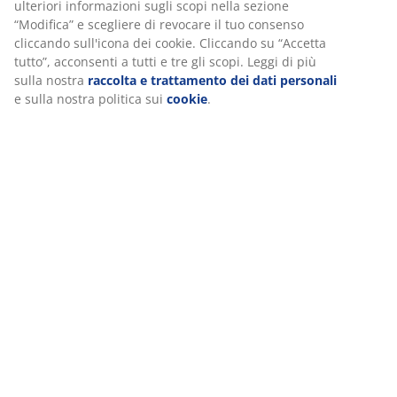
ulteriori informazioni sugli scopi nella sezione
Orari d'apertura servizio clienti
“Modifica” e scegliere di revocare il tuo consenso
Lunedì - Venerdì:
cliccando sull'icona dei cookie. Cliccando su “Accetta
09:00 - 12:00 ore
tutto”, acconsenti a tutti e tre gli scopi. Leggi di più
13:00 - 15:00 ore
sulla nostra
raccolta e trattamento dei dati personali
e sulla nostra politica sui
cookie
.
Per il negozio più vicino clicca qui.
47 ANNI DI GRANDI OFFERTE
Più di 3600 negozi in 49 paesi del mondo.