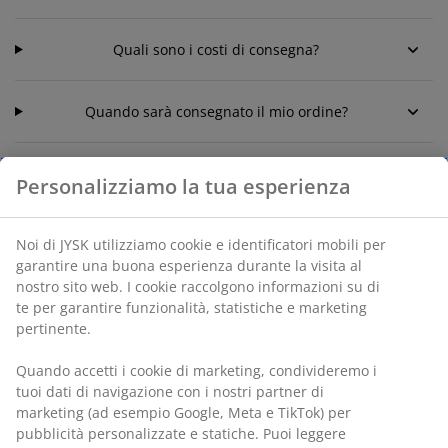
Quali sono i costi di consegna?
Quando sarà consegnato il mio ordine?
Personalizziamo la tua esperienza
Noi di JYSK utilizziamo cookie e identificatori mobili per
CONTATTA IL SERVIZIO CLIENTI
garantire una buona esperienza durante la visita al
nostro sito web. I cookie raccolgono informazioni su di
te per garantire funzionalità, statistiche e marketing
Live chat - Offline
pertinente.
Tempo medio di risposta: 10 secondi
Quando accetti i cookie di marketing, condivideremo i
(0) 41 588 03 23
tuoi dati di navigazione con i nostri partner di
Tempo medio di risposta: 5 minuti
marketing (ad esempio Google, Meta e TikTok) per
pubblicità personalizzate e statiche. Puoi leggere